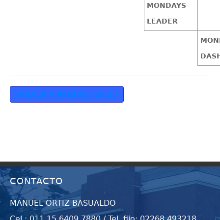
MONDAYS
LEADER
MON
DAS
VOLVER A PRODUCTOS 19
CONTACTO
MANUEL ORTIZ BASUALDO
Cel.: 011 15 6409 7880 / Tel. fijo: 02268 493218