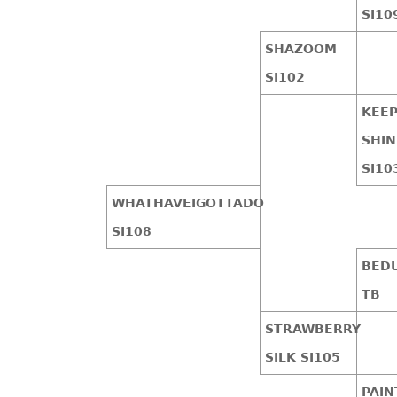
SI10
SHAZOOM
SI102
KEEP
SHIN
SI10
WHATHAVEIGOTTADO
SI108
BED
TB
STRAWBERRY
SILK SI105
PAIN