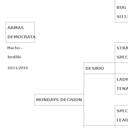
BUG
SI11
ARMAS
DEMOCRATA
STR
Macho -
SPEC
Tordillo
10/11/2019
DESIRIO
LAD
TEN
MONDAYS DECISION
SPEC
LEA