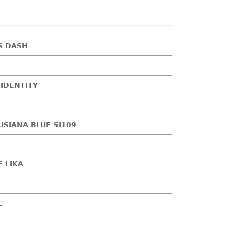
S DASH
 IDENTITY
USIANA BLUE SI109
E LIKA
C