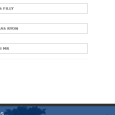
S FILLY
AS RYON
BI MR
OS