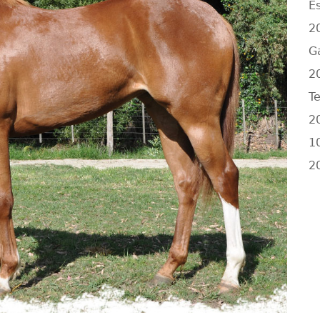
E
2
G
2
Te
2
1
2