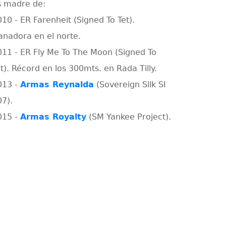
s madre de:
010 - ER Farenheit (Signed To Tet).
anadora en el norte.
011 - ER Fly Me To The Moon (Signed To
t). Récord en los 300mts. en Rada Tilly.
013 -
Armas Reynalda
(Sovereign Silk SI
07).
015 -
Armas Royalty
(SM Yankee Project).