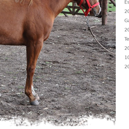
E
2
G
2
Te
2
1
2