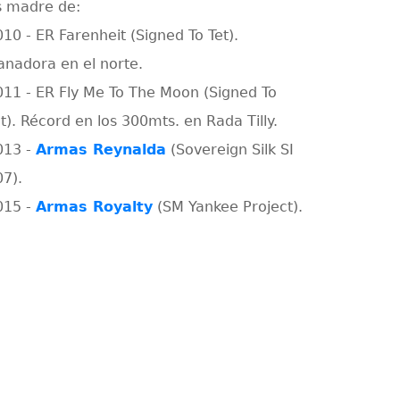
s madre de:
010 - ER Farenheit (Signed To Tet).
anadora en el norte.
011 - ER Fly Me To The Moon (Signed To
t). Récord en los 300mts. en Rada Tilly.
013 -
Armas Reynalda
(Sovereign Silk SI
07).
015 -
Armas Royalty
(SM Yankee Project).