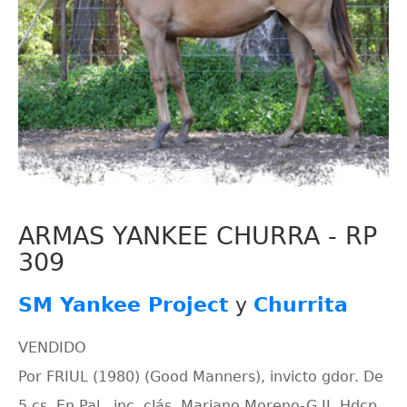
ARMAS YANKEE CHURRA - RP
309
SM Yankee Project
y
Churrita
VENDIDO
Por FRIUL (1980) (Good Manners), invicto gdor. De
5 cs. En Pal., inc. clás. Mariano Moreno-G.II, Hdcp.