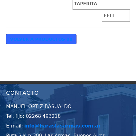
TAPERITA
FELI
VOLVER A PRODUCTOS 08
CONTACTO
MANUEL ORTIZ BASUALDO
Tel. fijo: 02268 493218
E-mail:
info@haraslasarmas.com.ar
Ruta 2 Km 300, Las Armas, Buenos Aires