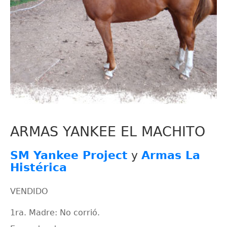
ARMAS YANKEE EL MACHITO
SM Yankee Project
y
Armas La
Histérica
VENDIDO
1ra. Madre: No corrió.