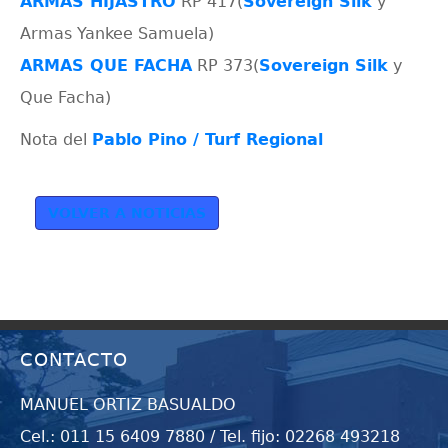
ARMAS HIJASTRO
RP 417(
Sovereign Silk
y
Armas Yankee Samuela)
ARMAS QUE FACHA
RP 373(
Sovereign Silk
y
Que Facha)
Nota del
Pablo Pino / Turf Regional
VOLVER A NOTICIAS
CONTACTO
MANUEL ORTIZ BASUALDO
Cel.: 011 15 6409 7880 / Tel. fijo: 02268 493218