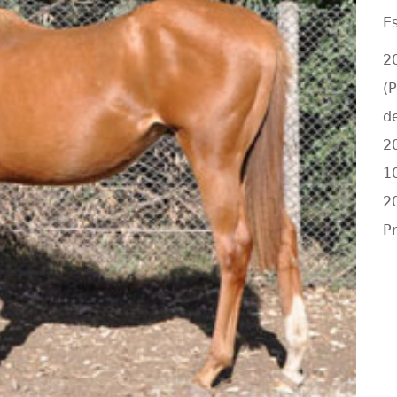
E
2
(
d
2
1
2
Pr