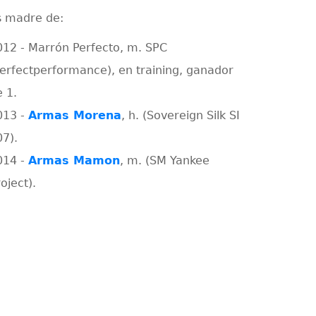
s madre de:
012 - Marrón Perfecto, m. SPC
Perfectperformance), en training, ganador
e 1.
013 -
Armas Morena
, h. (Sovereign Silk SI
07).
014 -
Armas Mamon
, m. (SM Yankee
oject).