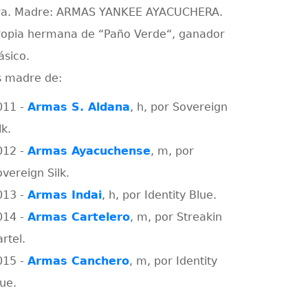
ra. Madre: ARMAS YANKEE AYACUCHERA.
ropia hermana de “Paño Verde“, ganador
ásico.
s madre de:
011 -
Armas S. Aldana
, h, por Sovereign
lk.
012 -
Armas Ayacuchense
, m, por
vereign Silk.
013 -
Armas Indai
, h, por Identity Blue.
014 -
Armas Cartelero
, m, por Streakin
rtel.
015 -
Armas Canchero
, m, por Identity
lue.