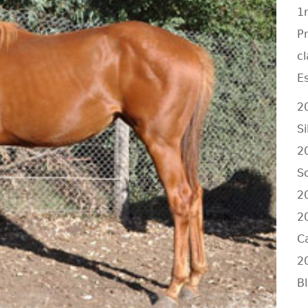
1
P
cl
E
2
Si
2
So
2
2
Ca
2
B