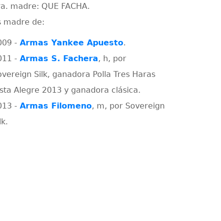
ra. madre: QUE FACHA.
s madre de:
009 -
Armas Yankee Apuesto
.
011 -
Armas S. Fachera
, h, por
overeign Silk, ganadora Polla Tres Haras
ista Alegre 2013 y ganadora clásica.
013 -
Armas Filomeno
, m, por Sovereign
lk.