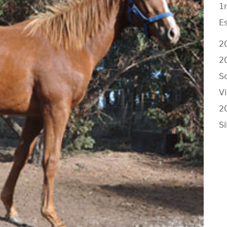
1
E
2
2
S
V
2
Si