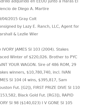
adrillo adquirido en EEUU junto a Haras El
ilencio de Diego A. Martire
0/04/2015 Gray Colt
onsigned by Lazy E. Ranch, LLC, Agent for
arshall & Lezlie Wier
y IVORY JAMES SI 103 (2004). Stakes
laced Winter of $220,026. Brother to PYC
AINT YOUR WAGON. Sire of 486 ROM, 29
takes winners, $10,780,740, incl. IVAN
AMES SI 104 (4 wins, $395,817, Sam
ouston Fut. [G2]), FIRST PRIZE DIVE SI 110
$153,582, Black Gold Fut. [RG3]), RAPID
VORY SI 98 ($140,023) I V GONE SI 105