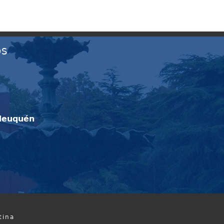
OS
Neuquén
tina