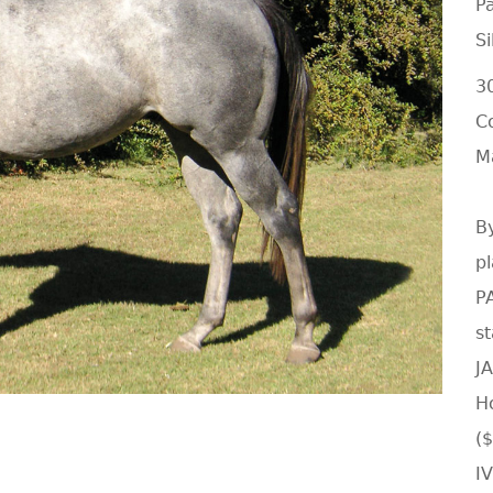
P
S
3
C
M
B
p
P
s
J
H
(
I