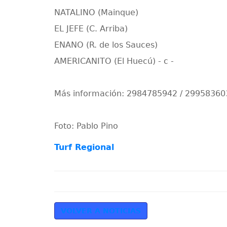
NATALINO (Mainque)
EL JEFE (C. Arriba)
ENANO (R. de los Sauces)
AMERICANITO (El Huecú) - c -
Más información: 2984785942 / 29958360
Foto: Pablo Pino
Turf Regional
VOLVER A NOTICIAS