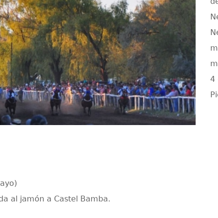
d
N
N
m
m
4
Pi
Mayo)
ada al jamón a Castel Bamba.