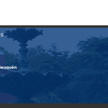
OS
Neuquén