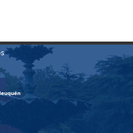
OS
Neuquén