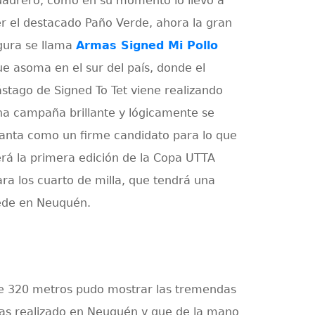
uadrero, como en su momento lo llevó a
er el destacado Paño Verde, ahora la gran
igura se llama
Armas Signed Mi Pollo
ue asoma en el sur del país, donde el
ástago de Signed To Tet viene realizando
na campaña brillante y lógicamente se
lanta como un firme candidato para lo que
erá la primera edición de la Copa UTTA
ara los cuarto de milla, que tendrá una
ede en Neuquén.
bre 320 metros pudo mostrar las tremendas
ras realizado en Neuquén y que de la mano