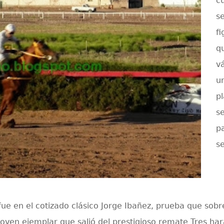
c
s
f
q
v
u
p
s
p
s
fue en el cotizado clásico Jorge Ibañez, prueba que so
oven ejemplar que salió del prestigioso remate Tres ha